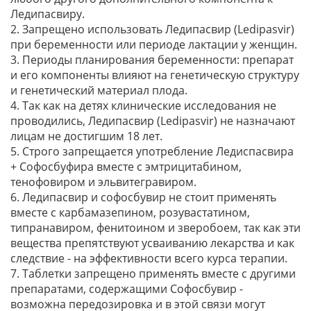
Ледипасвиру.
2. Запрещено использовать Ледипасвир (Ledipasvir)
при беременности или периоде лактации у женщин.
3. Периоды планирования беременности: препарат
и его компоненты влияют на генетическую структуру
и генетический материал плода.
4. Так как на детях клинические исследования не
проводились, Ледипасвир (Ledipasvir) не назначают
лицам не достигшим 18 лет.
5. Строго запрещается употребление Ледиспасвира
+ Софосбуфира вместе с эмтрицитабином,
тенофовиром и эльвитегравиром.
6. Ледипасвир и софосбувир не стоит применять
вместе с карбамазепином, розувастатином,
типранавиром, фенитоином и зверобоем, так как эти
вещества препятствуют усваиванию лекарства и как
следствие - на эффективности всего курса терапии.
7. Таблетки запрещено применять вместе с другими
препаратами, содержащими Софосбувир -
возможна передозировка и в этой связи могут