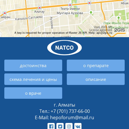
Uses 2GIS API
License agreement
A key is required for proper operation of Raster JS API. Help: api@2gis.ru
достоинства
о препарате
схема лечения и цены
описание
о враче
г. Алматы
Тел.: +7 (701) 737-66-00
E-Mail: hepoforum@mail.ru